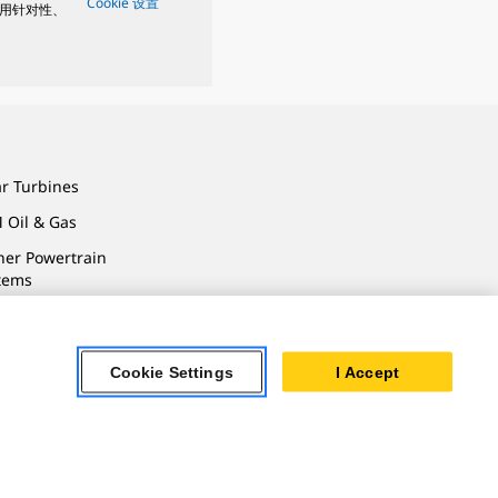
Cookie 设置
用针对性、
ar Turbines
 Oil & Gas
ner Powertrain
tems
Cookie Settings
I Accept