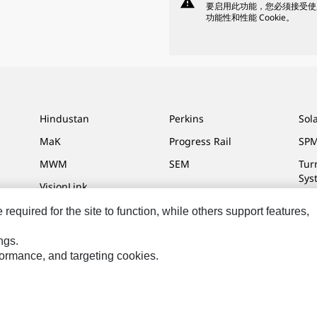
warning
要启用此功能，您必须接受使
功能性和性能 Cookie。
Hindustan
Perkins
Sol
MaK
Progress Rail
SPM
MWM
SEM
Tur
Sys
VisionLink
equired for the site to function, while others support features,
ngs.
Settings
法律
隐私
rformance, and targeting cookies.