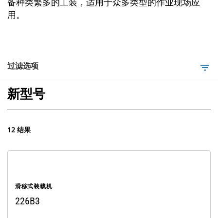
备种类繁多的工装，适用于众多类型的作业现场应
用。
过滤选项
filter_list
新型号
12 结果
滑移式装载机
226B3