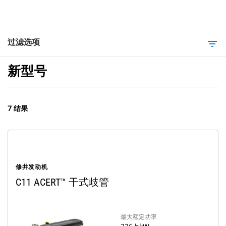
过滤选项
filter_list
新型号
7 结果
修井发动机
C11 ACERT™ 干式歧管
最大额定功率