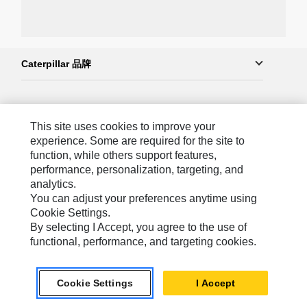
Caterpillar 品牌
Caterpillar.com
This site uses cookies to improve your
联系 Caterpillar
experience. Some are required for the site to
function, while others support features,
站点地图
performance, personalization, targeting, and
analytics.
Cookie Settings
You can adjust your preferences anytime using
法律
Cookie Settings.
By selecting I Accept, you agree to the use of
隐私
functional, performance, and targeting cookies.
Asia-Chinese
© 2026 Caterpillar. 保留所有权利.
Cookie Settings
I Accept