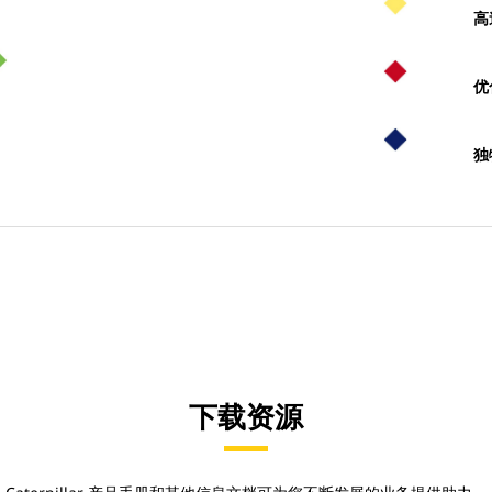
高
优
独
下载资源