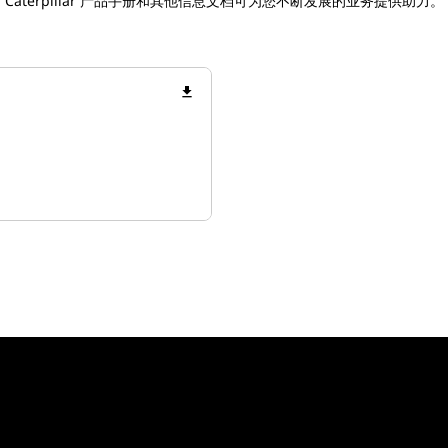
Caterpillar 产品手册和其他信息文档可为您不断发展的业务提供助力。
file_download