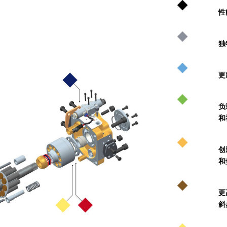
性
独
更
负
和
创
和
更
斜