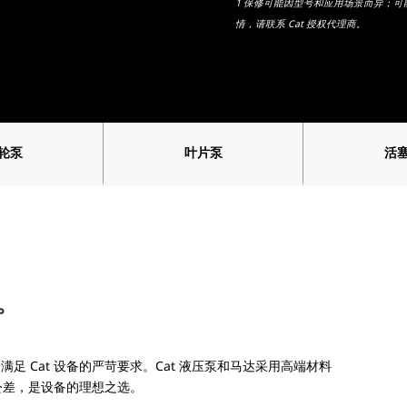
1 保修可能因型号和应用场景而异；可能会
情，请联系 Cat 授权代理商。
轮泵
叶片泵
活
。
满足 Cat 设备的严苛要求。Cat 液压泵和马达采用高端材料
公差，是设备的理想之选。