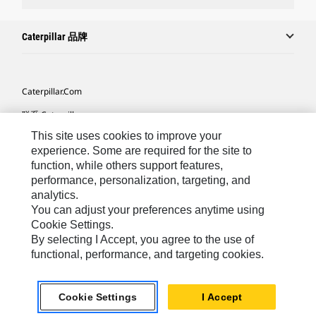
Caterpillar 品牌
Caterpillar.com
联系 Caterpillar
This site uses cookies to improve your
我的营销首选项
experience. Some are required for the site to
站点地图
function, while others support features,
performance, personalization, targeting, and
Cookie Settings
analytics.
法律
You can adjust your preferences anytime using
Cookie Settings.
隐私
By selecting I Accept, you agree to the use of
functional, performance, and targeting cookies.
Africa, Middle East ‧ Chinese
© 2026 Caterpillar. 保留所有权利
Cookie Settings
I Accept