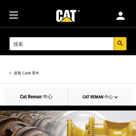
person
SEARCH
search
原装 Cat® 零件
Cat Reman 中心
CAT REMAN 中心