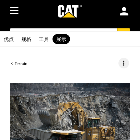
person
SEARCH
search
优点
规格
工具
展示
more_vert
Terrain