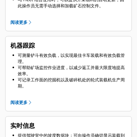
此操作员无需手动选择和加载矿石控制文件。
可改进物料跟踪，提升各班次操作员绩效。
使用驾驶室中的坡度块数据，增强工作面的矿石控制和混
阅读更多
合。
机器跟踪
可测量铲斗有效负载，以实现最佳卡车装载和有效负载管
理。
可帮助矿场监控作业进度，以减少返工并最大限度地提高
效率。
可记录工作面的挖掘机以及破碎机处的轮式装载机生产周
期。
通过精确的卫星制导提高生产率和准确性。
提供移动应用程序，以便现场的矿场主管可以访问附近机
阅读更多
器的进度更新、查看所有配备 Terrain 的机器的位置、分
配任务并对设计方案进行验证。
实时信息
提供驾驶室中的坡度数据块；可向操作员确切显示装载到