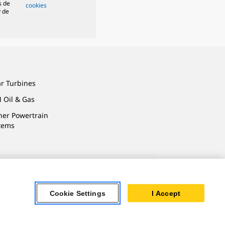
s de
cookies
y de
ar Turbines
 Oil & Gas
ner Powertrain
tems
Cookie Settings
I Accept