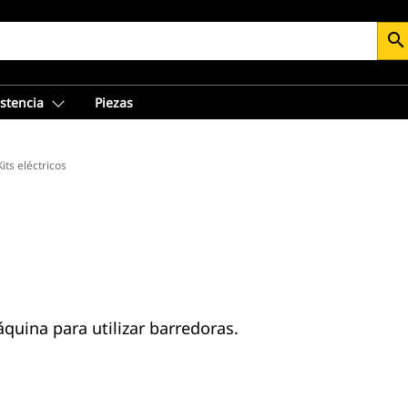
search
istencia
Piezas
Kits eléctricos
áquina para utilizar barredoras.