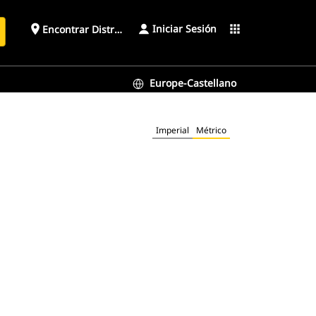
Iniciar Sesión
place
apps
Encontrar Distribuidor
Europe-Castellano
Imperial
Métrico