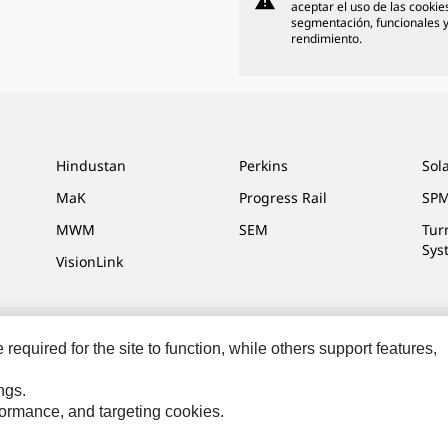
warning
aceptar el uso de las cookie
segmentación, funcionales 
rendimiento.
Hindustan
Perkins
Sol
MaK
Progress Rail
SPM
MWM
SEM
Tur
Sys
VisionLink
equired for the site to function, while others support features,
ias De Marketing
Mapa Del Sitio
Cookie Settings
Aviso Legal
Privacidad
ngs.
 los derechos
rformance, and targeting cookies.