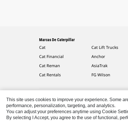
Marcas De Caterpillar
Cat
Cat Lift Trucks
Cat Financial
Anchor
Cat Reman
AsiaTrak
Cat Rentals
FG Wilson
This site uses cookies to improve your experience. Some are r
Caterpillar.com
Contacto Caterpillar
Mis Preferenc
performance, personalization, targeting, and analytics.
You can adjust your preferences anytime using Cookie Setti
Europe-Spanish
© 2026 Caterpillar. Reservados todos
By selecting I Accept, you agree to the use of functional, pe