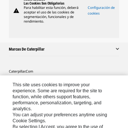
Las Cookies Son Obligatorias
Para habilitar esta función, deberá
Configuración de
warning
aceptar el uso de las cookies de
cookies
segmentación, funcionales y de
rendimiento.
Marcas De Caterpillar
Caterpillar.com
Contacto Caterpillar
This site uses cookies to improve your
Mis Preferencias De Marketing
experience. Some are required for the site to
function, while others support features,
Mapa Del Sitio
performance, personalization, targeting, and
analytics.
Cookie Settings
You can adjust your preferences anytime using
Aviso Legal
Cookie Settings.
By selecting I Accept, you agree to the use of
Privacidad