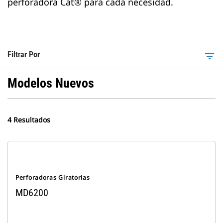
perforadora Cat® para cada necesidad.
Filtrar Por
filter_list
Modelos Nuevos
4 Resultados
Perforadoras Giratorias
MD6200