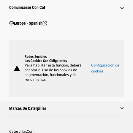
Comunicarse Con Cat
Europe ‧ Spanish
Redes Sociales
Las Cookies Son Obligatorias
Para habilitar esta función, deberá
Configuración de
warning
aceptar el uso de las cookies de
cookies
segmentación, funcionales y de
rendimiento.
Marcas De Caterpillar
Caterpillar.com