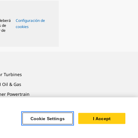
 deberá
Configuración de
s de
cookies
y de
ar Turbines
 Oil & Gas
ner Powertrain
tems
Cookie Settings
I Accept