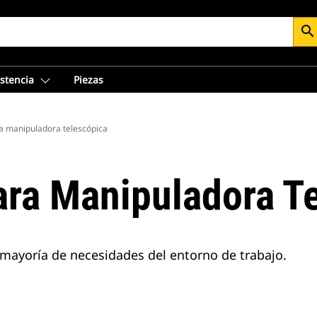
search
istencia
Piezas
a manipuladora telescópica
ra Manipuladora T
a mayoría de necesidades del entorno de trabajo.