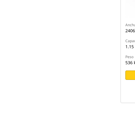
Anch
240
Capa
1.15
Peso
536 