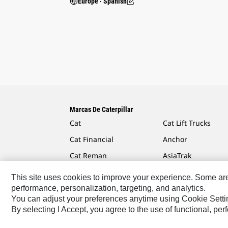
Europe ‧ Spanish
Marcas De Caterpillar
Cat
Cat Lift Trucks
Cat Financial
Anchor
Cat Reman
AsiaTrak
Cat Rentals
FG Wilson
This site uses cookies to improve your experience. Some are r
performance, personalization, targeting, and analytics.
You can adjust your preferences anytime using Cookie Setti
By selecting I Accept, you agree to the use of functional, pe
Caterpillar.com
Contacto Caterpillar
Mis Preferenc