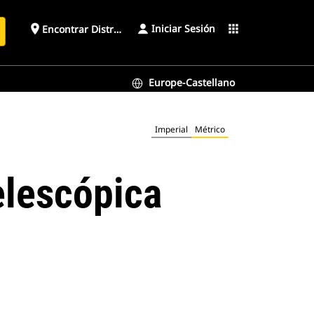
Iniciar Sesión
place
apps
Encontrar Distribuidor
Europe-Castellano
Imperial
Métrico
elescópica