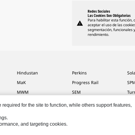
Redes Sociales
Las Cookies Son Obligatorias
Para habilitar esta función,
warning
aceptar el uso de las cookie
segmentación, funcionales 
rendimiento.
Hindustan
Perkins
Sol
MaK
Progress Rail
SPM
MWM
SEM
Tur
Sys
VisionLink
equired for the site to function, while others support features,
ngs.
rformance, and targeting cookies.
ias De Marketing
Mapa Del Sitio
Cookie Settings
Aviso Legal
Privacidad