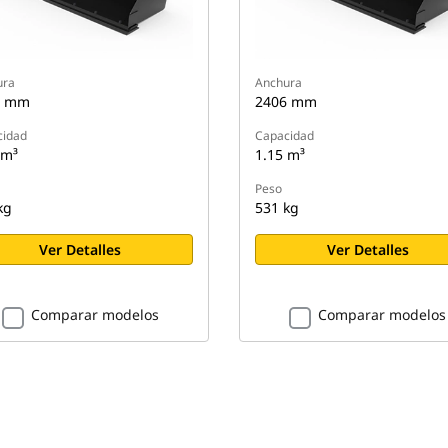
ura
Anchura
6 mm
2406 mm
cidad
Capacidad
 m³
1.15 m³
Peso
kg
531 kg
Ver Detalles
Ver Detalles
Comparar modelos
Comparar modelos