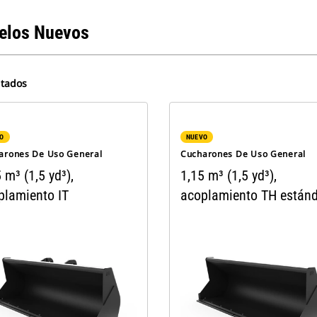
elos Nuevos
ltados
O
NUEVO
arones De Uso General
Cucharones De Uso General
 m³ (1,5 yd³),
1,15 m³ (1,5 yd³),
plamiento IT
acoplamiento TH están