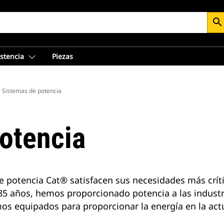
search
istencia
Piezas
Sistemas de potencia
otencia
de potencia Cat® satisfacen sus necesidades más crí
 años, hemos proporcionado potencia a las industri
s equipados para proporcionar la energía en la actua