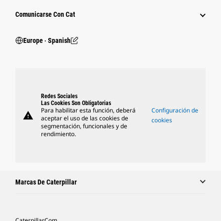
Comunicarse Con Cat
Europe ‧ Spanish
Redes Sociales
Las Cookies Son Obligatorias
Para habilitar esta función, deberá
Configuración de
warning
aceptar el uso de las cookies de
cookies
segmentación, funcionales y de
rendimiento.
Marcas De Caterpillar
Caterpillar.com