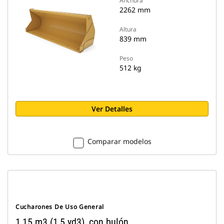
Anchura
2262 mm
Altura
839 mm
Peso
512 kg
Ver Detalles
Comparar modelos
Cucharones De Uso General
1,15 m3 (1,5 yd3), con bulón