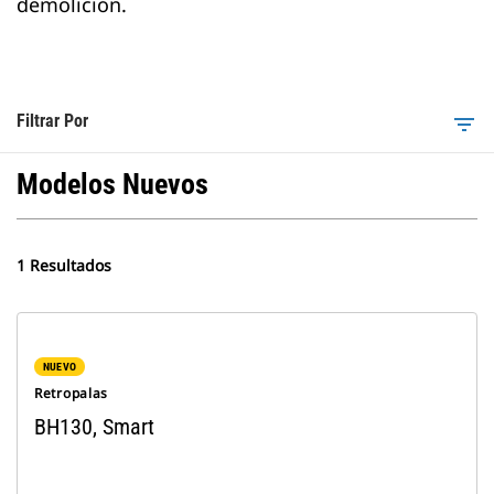
demolición.
Filtrar Por
filter_list
Modelos Nuevos
1 Resultados
NUEVO
Retropalas
BH130, Smart