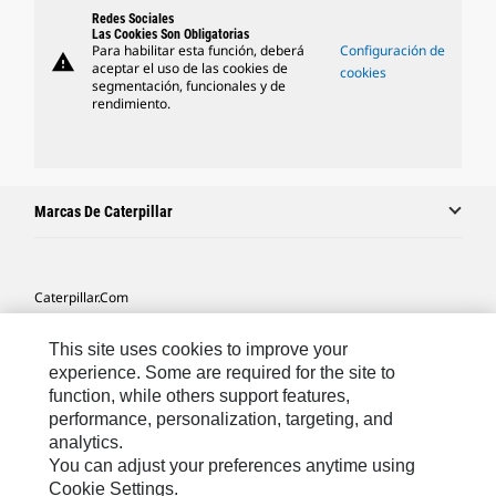
Redes Sociales
Las Cookies Son Obligatorias
Para habilitar esta función, deberá
Configuración de
warning
aceptar el uso de las cookies de
cookies
segmentación, funcionales y de
rendimiento.
Marcas De Caterpillar
Caterpillar.com
Contacto Caterpillar
This site uses cookies to improve your
Mis Preferencias De Marketing
experience. Some are required for the site to
function, while others support features,
Mapa Del Sitio
performance, personalization, targeting, and
analytics.
Cookie Settings
You can adjust your preferences anytime using
Aviso Legal
Cookie Settings.