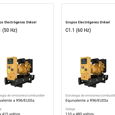
os Electrógenos Diésel
Grupos Electrógenos Diésel
1 (50 Hz)
C1.1 (60 Hz)
tegia de emisiones/combustible
Estrategia de emisiones/combusti
valente a R96/EUIIIa
Equivalente a R96/EUIIIa
je
Voltaje
a 415 voltios
110 a 480 voltios