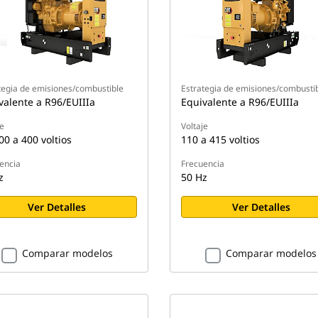
tegia de emisiones/combustible
Estrategia de emisiones/combusti
valente a R96/EUIIIa
Equivalente a R96/EUIIIa
je
Voltaje
00 a 400 voltios
110 a 415 voltios
encia
Frecuencia
z
50 Hz
Ver Detalles
Ver Detalles
Comparar modelos
Comparar modelos