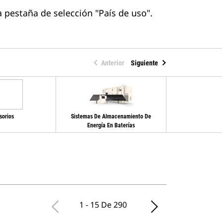
 pestaña de selección "País de uso".
Anterior
Siguiente
sorios
Sistemas De Almacenamiento De
Equipo De C
Energía En Baterías
Controles De
1 - 15 De 290