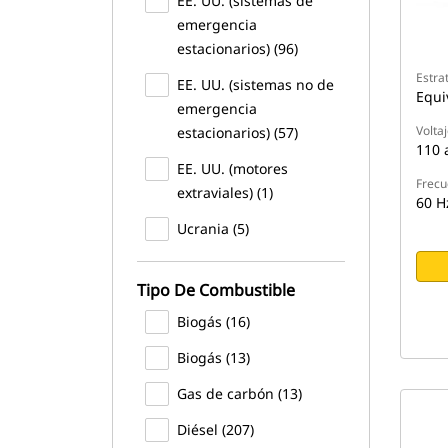
EE. UU. (sistemas de
emergencia
estacionarios) (96)
Estra
EE. UU. (sistemas no de
Equi
emergencia
Volta
estacionarios) (57)
110 
EE. UU. (motores
Frecu
extraviales) (1)
60 H
Ucrania (5)
Tipo De Combustible
Biogás (16)
Biogás (13)
Gas de carbón (13)
Diésel (207)