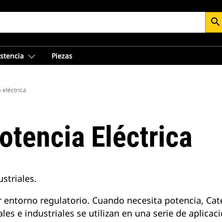
search
istencia
Piezas
 eléctrica
otencia Eléctrica
striales.
 entorno regulatorio. Cuando necesita potencia, Cat
s e industriales se utilizan en una serie de aplicac