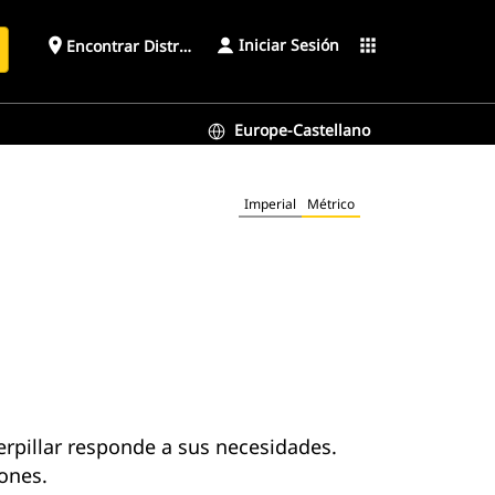
Iniciar Sesión
place
apps
Encontrar Distribuidor
Europe-Castellano
Imperial
Métrico
erpillar responde a sus necesidades.
iones.