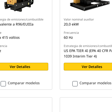
tegia de emisiones/combustible
Valor nominal auxiliar
valente a R96/EUIIIa
20,0 ekW
je
Frecuencia
a 415 voltios
60 Hz
encia
Estrategia de emisiones/combusti
z
US EPA TIER 4I (EPA 40 CFR P
1039 Interim Tier 4)
Ver Detalles
Ver Detalles
Comparar modelos
Comparar modelos