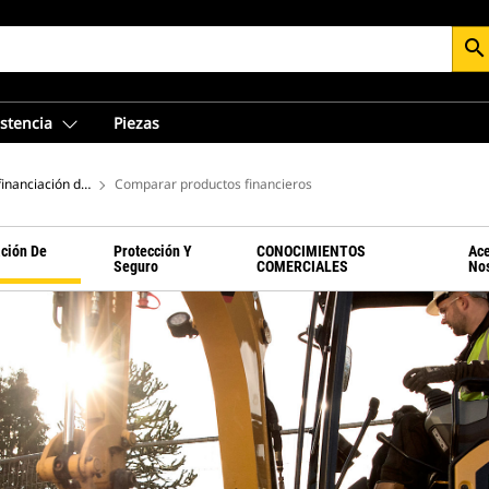
search
istencia
Piezas
®
a financiación de equipos Cat de Cat Financial
Comparar productos financieros
ación De
Protección Y
CONOCIMIENTOS
Ac
Seguro
COMERCIALES
No