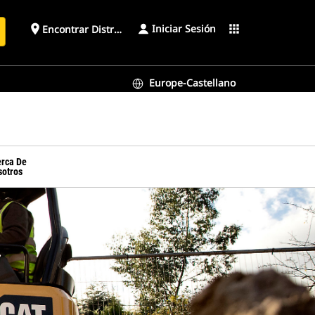
Iniciar Sesión
place
apps
Encontrar Distribuidor
Europe-Castellano
erca De
sotros