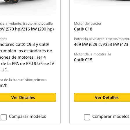
ia al volante: tractor/mototraílla
Motor del tractor
kW (570 hp)/216 kW (290 hp)
Cat® C18
ones
Potencia al volante: tractor/mototra
motores Cat® C9.3 y Cat®
469 kW (629 cv)/353 kW (473 
cumplen los estándares de
Motor de la mototraílla
iones de motores Tier 4
Cat® C15
l de la EPA de EE.UU./Fase IV
a UE.
a de la transmisión: primera
km/h
Ver Detalles
Ver Detalles
Comparar modelos
Comparar modelos