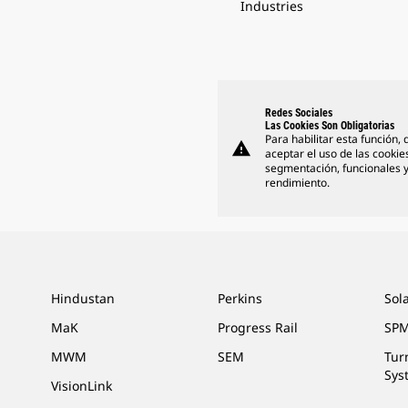
Industries
Redes Sociales
Las Cookies Son Obligatorias
Para habilitar esta función,
warning
aceptar el uso de las cookie
segmentación, funcionales 
rendimiento.
Hindustan
Perkins
Sol
MaK
Progress Rail
SPM
MWM
SEM
Tur
Sys
VisionLink