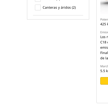
Canteras y áridos (2)
Potenc
425 
Emisi
Los 
C18 
emis
Fina
de l
March
5.5 