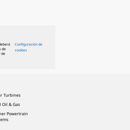
 deberá
Configuración de
s de
cookies
y de
ar Turbines
 Oil & Gas
ner Powertrain
tems