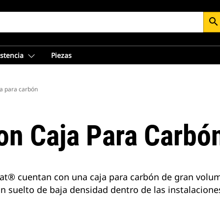
search
istencia
Piezas
ja para carbón
Con Caja Para Carbó
Cat® cuentan con una caja para carbón de gran volum
n suelto de baja densidad dentro de las instalacione