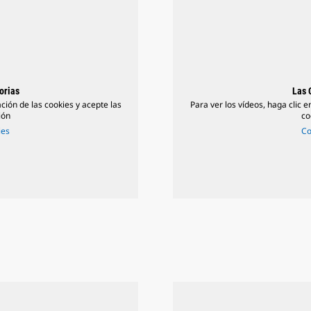
orias
Las 
ación de las cookies y acepte las
Para ver los vídeos, haga clic e
ión
co
ies
Co