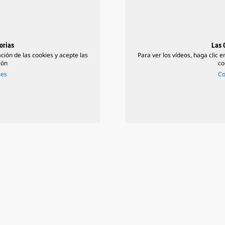
orias
Las 
ación de las cookies y acepte las
Para ver los vídeos, haga clic e
ión
co
ies
Co