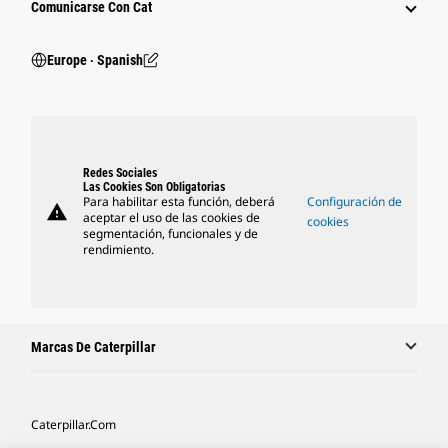
Comunicarse Con Cat
Europe ‧ Spanish
Redes Sociales
Las Cookies Son Obligatorias
Para habilitar esta función, deberá
Configuración de
warning
aceptar el uso de las cookies de
cookies
segmentación, funcionales y de
rendimiento.
Marcas De Caterpillar
Caterpillar.com