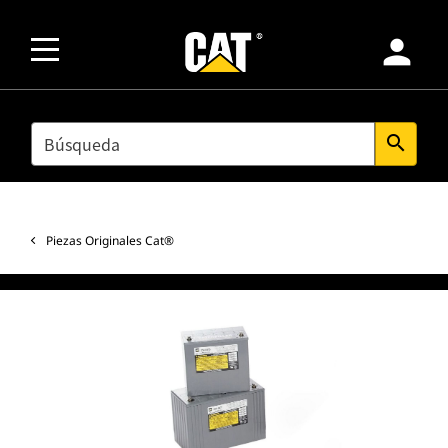
person
SEARCH
search
Piezas Originales Cat®