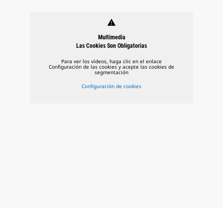
warning
Multimedia
Las Cookies Son Obligatorias
Para ver los vídeos, haga clic en el enlace
Configuración de las cookies y acepte las cookies de
segmentación
Configuración de cookies