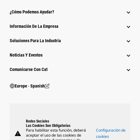
¿Cómo Podemos Ayudar?
Información De La Empresa
Soluciones Para La Industria
Noticias Y Eventos
Comunicarse Con Cat
Europe ‧ Spanish
Redes Sociales
Las Cookies Son Obligatorias
Para habilitar esta función, deberá
Configuración de
warning
aceptar el uso de las cookies de
cookies