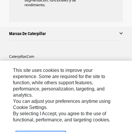
segmentación, funcionales y de
rendimiento.
Marcas De Caterpillar
Caterpillar.com
Contacto Caterpillar
This site uses cookies to improve your
Mis Preferencias De Marketing
experience. Some are required for the site to
function, while others support features,
Mapa Del Sitio
performance, personalization, targeting, and
analytics.
Cookie Settings
You can adjust your preferences anytime using
Aviso Legal
Cookie Settings.
By selecting I Accept, you agree to the use of
Privacidad
functional, performance, and targeting cookies.