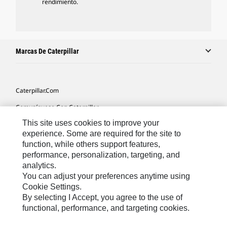
rendimiento.
Marcas De Caterpillar
Caterpillar.com
Comuníquese Con Caterpillar
This site uses cookies to improve your
Mis Preferencias De Marketing
experience. Some are required for the site to
Mapa Del Sitio
function, while others support features,
performance, personalization, targeting, and
Cookie Settings
analytics.
Avisos Legales
You can adjust your preferences anytime using
Cookie Settings.
Privacidad
By selecting I Accept, you agree to the use of
functional, performance, and targeting cookies.
Latin America -
© 2026 Caterpillar. Todos los derechos