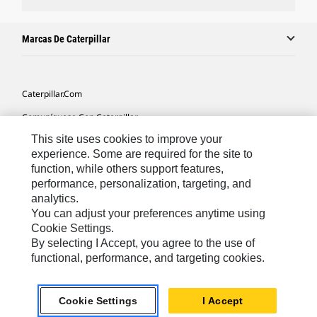
Marcas De Caterpillar
Caterpillar.com
Comuníquese Con Caterpillar
This site uses cookies to improve your
Mis Preferencias De Marketing
experience. Some are required for the site to
Mapa Del Sitio
function, while others support features,
performance, personalization, targeting, and
Cookie Settings
analytics.
Avisos Legales
You can adjust your preferences anytime using
Cookie Settings.
Privacidad
By selecting I Accept, you agree to the use of
functional, performance, and targeting cookies.
Latin America -
© 2026 Caterpillar. Todos los derechos
Español
reservados.
Cookie Settings
I Accept