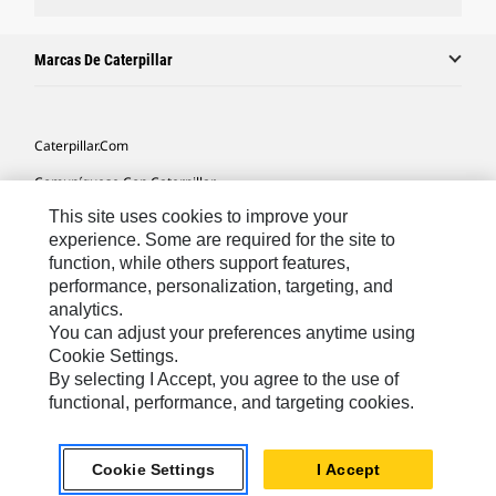
Marcas De Caterpillar
Caterpillar.com
Comuníquese Con Caterpillar
This site uses cookies to improve your
Mis Preferencias De Marketing
experience. Some are required for the site to
Mapa Del Sitio
function, while others support features,
performance, personalization, targeting, and
Cookie Settings
analytics.
Avisos Legales
You can adjust your preferences anytime using
Cookie Settings.
Privacidad
By selecting I Accept, you agree to the use of
functional, performance, and targeting cookies.
Latin America -
© 2026 Caterpillar. Todos los derechos
Español
reservados.
Cookie Settings
I Accept