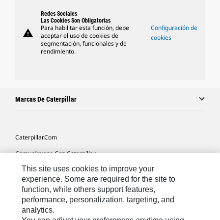
Redes Sociales
Las Cookies Son Obligatorias
Para habilitar esta función, debe
Configuración de
warning
aceptar el uso de cookies de
cookies
segmentación, funcionales y de
rendimiento.
Marcas De Caterpillar
Caterpillar.com
Comuníquese Con Caterpillar
This site uses cookies to improve your
Mis Preferencias De Marketing
experience. Some are required for the site to
Mapa Del Sitio
function, while others support features,
performance, personalization, targeting, and
Cookie Settings
analytics.
Avisos Legales