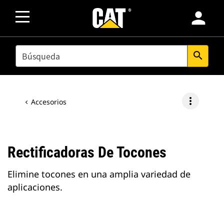
person
SEARCH
search
more_vert
Accesorios
Rectificadoras De Tocones
Elimine tocones en una amplia variedad de
aplicaciones.