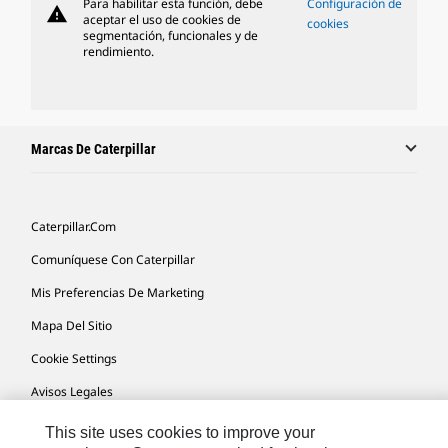
Para habilitar esta función, debe
Configuración de
warning
aceptar el uso de cookies de
cookies
segmentación, funcionales y de
rendimiento.
Marcas De Caterpillar
Caterpillar.com
Comuníquese Con Caterpillar
Mis Preferencias De Marketing
Mapa Del Sitio
Cookie Settings
Avisos Legales
Privacidad
This site uses cookies to improve your