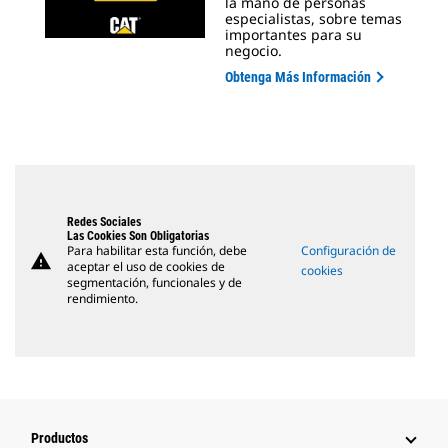
la mano de personas
especialistas, sobre temas
importantes para su
negocio.
Obtenga Más Información
Redes Sociales
Las Cookies Son Obligatorias
Para habilitar esta función, debe
Configuración de
warning
aceptar el uso de cookies de
cookies
segmentación, funcionales y de
rendimiento.
Productos