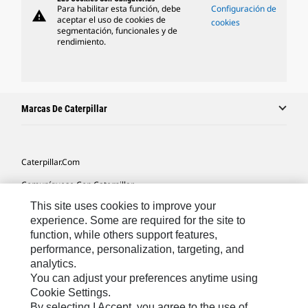
Para habilitar esta función, debe
Configuración de
warning
aceptar el uso de cookies de
cookies
segmentación, funcionales y de
rendimiento.
Marcas De Caterpillar
Caterpillar.com
Comuníquese Con Caterpillar
This site uses cookies to improve your
Mis Preferencias De Marketing
experience. Some are required for the site to
Mapa Del Sitio
function, while others support features,
performance, personalization, targeting, and
Cookie Settings
analytics.
Avisos Legales
You can adjust your preferences anytime using
Cookie Settings.
Privacidad
By selecting I Accept, you agree to the use of