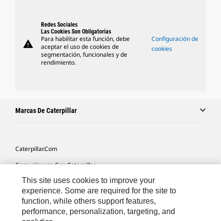
Redes Sociales
Las Cookies Son Obligatorias
Para habilitar esta función, debe
Configuración de
warning
aceptar el uso de cookies de
cookies
segmentación, funcionales y de
rendimiento.
Marcas De Caterpillar
Caterpillar.com
Comuníquese Con Caterpillar
This site uses cookies to improve your
Mis Preferencias De Marketing
experience. Some are required for the site to
Mapa Del Sitio
function, while others support features,
performance, personalization, targeting, and
Cookie Settings