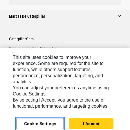
Marcas De Caterpillar
Caterpillar.com
Comuníquese Con Caterpillar
This site uses cookies to improve your
Mis Preferencias De Marketing
experience. Some are required for the site to
Mapa Del Sitio
function, while others support features,
performance, personalization, targeting, and
Cookie Settings
analytics.
Avisos Legales
You can adjust your preferences anytime using
Cookie Settings.
Privacidad
By selecting I Accept, you agree to the use of
functional, performance, and targeting cookies.
Latin America -
© 2026 Caterpillar. Todos los derechos
Español
reservados.
Cookie Settings
I Accept