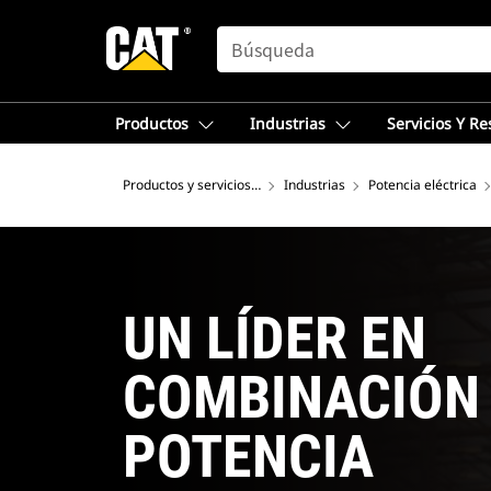
SEARCH
Productos
Industrias
Servicios Y R
Productos y servicios – Norteamérica
Industrias
Potencia eléctrica
UN LÍDER EN
COMBINACIÓN 
POTENCIA