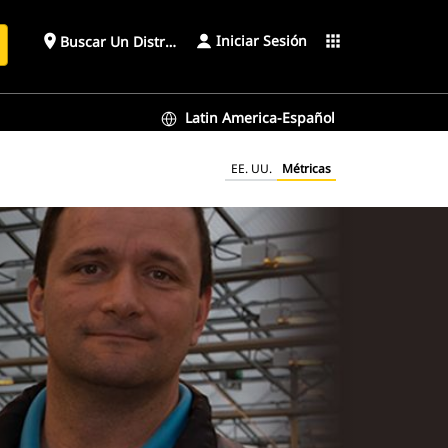
Iniciar Sesión
place
apps
Buscar Un Distribuidor
Latin America-Español
EE. UU.
Métricas