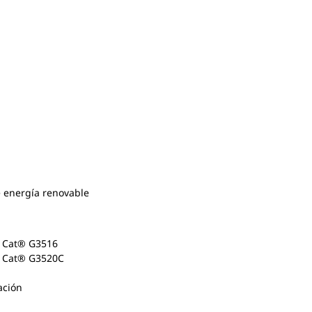
 energía renovable
l Cat® G3516
l Cat® G3520C
ación