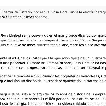
Energía de Ontario, por el cual Rosa Flora vende la electricidad q
para calentar sus invernaderos.
a
Flora Limited se ha convertido en el más grande distribuidor may
spacio de invernadero. Las temperaturas en la región de Niágara 
ulta el cultivo de flores durante todo el año, y con los cinco inver
ente el 40 %
de los costos para la operación típica de un invernad
n una prioridad. Durante los últimos 30 años, Rosa Flora se ha ba
 reducir los costos operativos mientras crea un entorno favorable p
ergética se
remonta a 1978 cuando los propietarios holandeses, Otto
ue incluían un diseño de invernadero optimizado, iniciativas de a
ema
que se ha visto a lo largo de los 36 años de historia de la empres
ora, con lo que se ahorra $1 millón por año. Las estructuras del 
l uso de energía. La iluminación se considera cuidadosamente, da