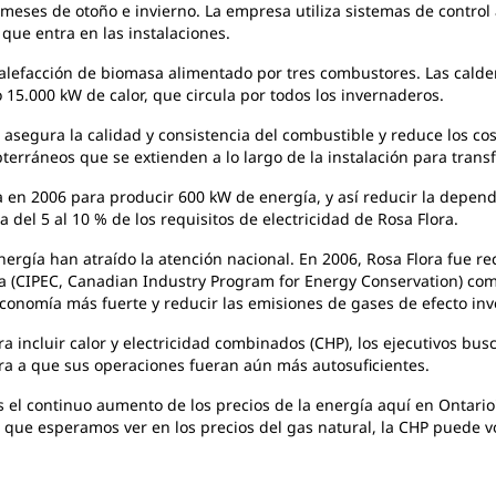
s meses de otoño e invierno. La empresa utiliza sistemas de contr
 que entra en las instalaciones.
alefacción de biomasa alimentado por tres combustores. Las calder
 15.000 kW de calor, que circula por todos los invernaderos.
, asegura
la calidad y consistencia del combustible y reduce los co
terráneos que se extienden a lo largo de la instalación para transfe
a en
2006 para producir 600 kW de energía, y así reducir la depend
a del 5 al 10 % de los requisitos de electricidad de Rosa Flora.
energía
han atraído la atención nacional. En 2006, Rosa Flora fue r
a (CIPEC, Canadian Industry Program for Energy Conservation) com
nomía más fuerte y reducir las emisiones de gases de efecto inver
ara
incluir calor y electricidad combinados (CHP), los ejecutivos b
ara a que sus operaciones fueran aún más autosuficientes.
s el continuo aumento de los precios de la energía aquí en Ontario
d que esperamos ver en los precios del gas natural, la CHP puede v