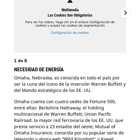
warning
Multimedia
Las Cookies Son Obligatorias
Para ver los videos, haga clic en el enlace Configuración de
cookies y acepte las cookies de segmentación
Configuración de cookies
1
de
8
NECESIDAD DE ENERGÍA
Omaha, Nebraska, es conocida en todo el país por
2
d
ser la cuna del ícono de la inversión Warren Buffett y
del Mando estratégico de los EE. UU.
Tre
sum
Omaha cuenta con cuatro sedes de Fortune 500,
cen
entre ellas: Berkshire Hathaway, el holding
de 
multinacional de Warren Buffett; Union Pacific
Railroad, la mayor red ferroviaria de los EE. UU. que
presta servicio a 23 estados del oeste; Mutual of
Omaha Insurance, conocida por su popular serie de
televisión y ahora web “Wild Kingdom”; y Kiewit