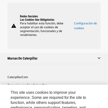
Redes Sociales
Las Cookies Son Obligatorias
Para habilitar esta función, debe
Configuración de
warning
aceptar el uso de cookies de
cookies
segmentación, funcionales y de
rendimiento.
Marcas De Caterpillar
Caterpillar.com
Comuníquese Con Caterpillar
This site uses cookies to improve your
Mis Preferencias De Marketing
experience. Some are required for the site to
Mapa Del Sitio
function, while others support features,
performance, personalization, targeting, and