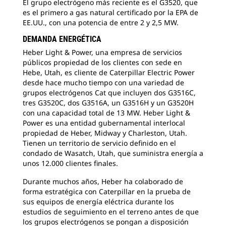
El grupo electrógeno más reciente es el G3520, que
Dur
es el primero a gas natural certificado por la EPA de
for
EE.UU., con una potencia de entre 2 y 2,5 MW.
sus
est
DEMANDA ENERGÉTICA
los
Heber Light & Power, una empresa de servicios
par
públicos propiedad de los clientes con sede en
Hebe, Utah, es cliente de Caterpillar Electric Power
desde hace mucho tiempo con una variedad de
grupos electrógenos Cat que incluyen dos G3516C,
tres G3520C, dos G3516A, un G3516H y un G3520H
con una capacidad total de 13 MW. Heber Light &
Power es una entidad gubernamental interlocal
propiedad de Heber, Midway y Charleston, Utah.
Tienen un territorio de servicio definido en el
condado de Wasatch, Utah, que suministra energía a
unos 12.000 clientes finales.
Durante muchos años, Heber ha colaborado de
forma estratégica con Caterpillar en la prueba de
sus equipos de energía eléctrica durante los
estudios de seguimiento en el terreno antes de que
los grupos electrógenos se pongan a disposición