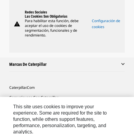
Redes Sociales
Las Cookies Son Obligatorias
Para habilitar esta función, debe
Configuración de
warning
aceptar el uso de cookies de
cookies
segmentación, funcionales y de
rendimiento.
Marcas De Caterpillar
Caterpillar.com
Comuníquese Con Caterpillar
This site uses cookies to improve your
Mis Preferencias De Marketing
experience. Some are required for the site to
Mapa Del Sitio
function, while others support features,
performance, personalization, targeting, and
Cookie Settings
analytics.