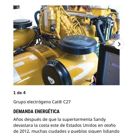
1
de
4
2
d
Grupo electrógeno Cat® C27
"Pe
ten
DEMANDA ENERGÉTICA
res
Años después de que la supertormenta Sandy
Bie
devastara la
costa este de Estados Unidos en otoño
de 2012, muchas ciudades y pueblos siguen lidiando