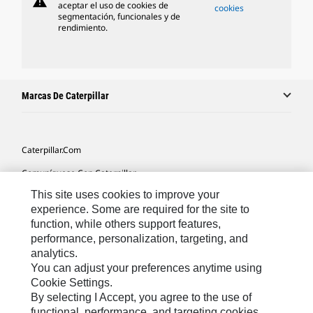
warning
aceptar el uso de cookies de
cookies
segmentación, funcionales y de
rendimiento.
Marcas De Caterpillar
Caterpillar.com
Comuníquese Con Caterpillar
This site uses cookies to improve your
Mis Preferencias De Marketing
experience. Some are required for the site to
Mapa Del Sitio
function, while others support features,
performance, personalization, targeting, and
Cookie Settings
analytics.
Avisos Legales
You can adjust your preferences anytime using
Cookie Settings.
Privacidad
By selecting I Accept, you agree to the use of
functional, performance, and targeting cookies.