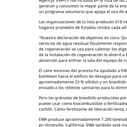
Agency). EWPCF fue incluida en la lista de la
generan y consumen la mayor parte de la energ
un programa voluntario que apoya el uso de en
Las organizaciones de la lista producen 618 m
hogares promedio de Estados Unidos cada añ
"Nuestra declaración de objetivos es clara. Q
servicios de agua residual fiscalmente respons
de cogeneración se usa para calentar los dige
de la instalación de cogeneración le ahorró a
absorción para enfriar la sala del equipo de c
El calor excesivo del proceso ha ayudado a EW
bombean hacia el edificio de desagüe para un 
aproximadamente 23 % sólidos y un biosólido 
enviado a los rellenos sanitarios para la elimi
Pero los gránulos de biosólido producidos por 
puede usar como biocombustible o fertilizado
carbón. Como fertilizante de liberación lenta, 
EWA produce aproximadamente 7.200 toneladas
en Victorville, California. EWA también está i