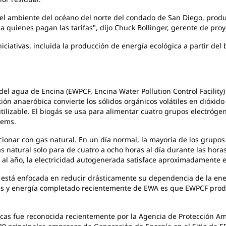
 el ambiente del océano del norte del condado de San Diego, produc
a quienes pagan las tarifas", dijo Chuck Bollinger, gerente de pro
niciativas, incluida la producción de energía ecológica a partir d
del agua de Encina (EWPCF, Encina Water Pollution Control Facility
stión anaeróbica convierte los sólidos orgánicos volátiles en dióx
tilizable. El biogás se usa para alimentar cuatro grupos electró
tems.
onar con gas natural. En un día normal, la mayoría de los grupos
as natural solo para de cuatro a ocho horas al día durante las ho
al año, la electricidad autogenerada satisface aproximadamente 
 está enfocada en reducir drásticamente su dependencia de la ener
ones y energía completado recientemente de EWA es que EWPCF prod
icas fue reconocida recientemente por la Agencia de Protección Am