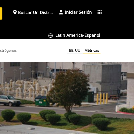
Iniciar Sesión
place
apps
Buscar Un Distribuidor
Latin America-Español
ectrógenos
EE. UU.
Métricas