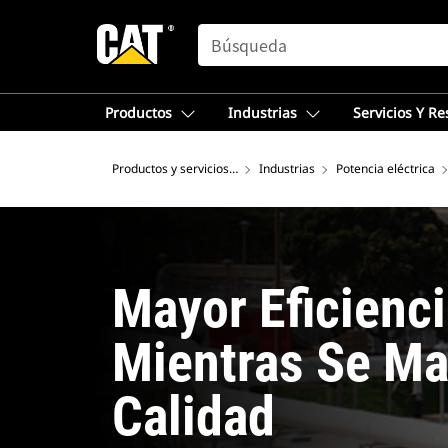
SEARCH
Productos
Industrias
Servicios Y R
Productos y servicios – Norteamérica
Industrias
Potencia eléctrica
Mayor Eficienci
Mientras Se Ma
Calidad