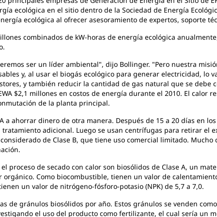
s 20 principales empresas de Generación de Energía en el Sitio de 
ía ecológica en el sitio dentro de la Sociedad de Energía Ecológi
ergía ecológica al ofrecer asesoramiento de expertos, soporte téc
illones combinados de kW-horas de energía ecológica anualmente, 
o.
ueremos ser un líder ambiental", dijo Bollinger. "Pero nuestra mi
ables y, al usar el biogás ecológico para generar electricidad, lo 
stores, y también reducir la cantidad de gas natural que se debe
 EWA $2,1 millones en costos de energía durante el 2010. El calor 
onmutación de la planta principal.
A a ahorrar dinero de otra manera. Después de 15 a 20 días en los 
tratamiento adicional. Luego se usan centrífugas para retirar el e
considerado de Clase B, que tiene uso comercial limitado. Mucho 
nación.
el proceso de secado con calor son biosólidos de Clase A, un mater
r orgánico. Como biocombustible, tienen un valor de calentamien
tienen un valor de nitrógeno-fósforo-potasio (NPK) de 5,7 a 7,0.
 de gránulos biosólidos por año. Estos gránulos se venden como
nvestigando el uso del producto como fertilizante, el cual sería un