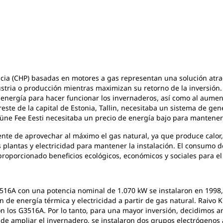
cia (CHP) basadas en motores a gas representan una solución atrac
dustria o producción mientras maximizan su retorno de la inversión
energía para hacer funcionar los invernaderos, así como al aumento
este de la capital de Estonia, Tallin, necesitaba un sistema de ge
rüne Fee Eesti necesitaba un precio de energía bajo para mantener
nte de aprovechar al máximo el gas natural, ya que produce calor,
s plantas y electricidad para mantener la instalación. El consumo 
proporcionado beneficios ecológicos, económicos y sociales para el 
16A con una potencia nominal de 1.070 kW se instalaron en 1998, y
n de energía térmica y electricidad a partir de gas natural. Raivo
on los G3516A. Por lo tanto, para una mayor inversión, decidimos 
de ampliar el invernadero, se instalaron dos grupos electrógenos 