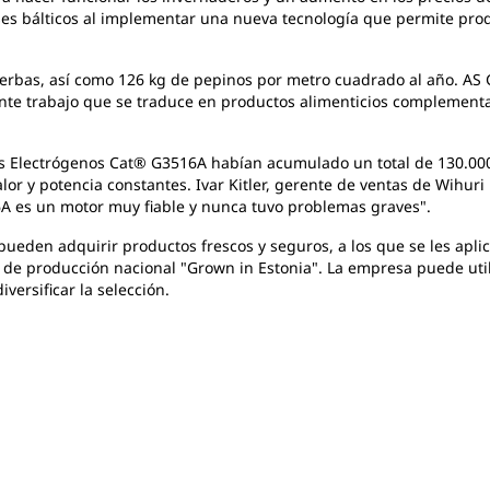
ses bálticos al implementar una nueva tecnología que permite pr
ierbas, así como 126 kg de pepinos por metro cuadrado al año. AS 
lente trabajo que se traduce en productos alimenticios complemen
upos Electrógenos Cat® G3516A habían acumulado un total de 130.0
r y potencia constantes. Ivar Kitler, gerente de ventas de Wihuri E
6A es un motor muy fiable y nunca tuvo problemas graves".
ueden adquirir productos frescos y seguros, a los que se les aplic
 de producción nacional "Grown in Estonia". La empresa puede util
versificar la selección.