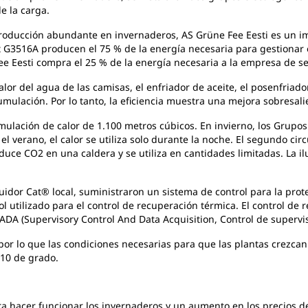
e la carga.
 producción abundante en invernaderos, AS Grüne Fee Eesti es un 
t G3516A producen el 75 % de la energía necesaria para gestionar 
e Eesti compra el 25 % de la energía necesaria a la empresa de ser
calor del agua de las camisas, el enfriador de aceite, el posenfriad
cumulación. Por lo tanto, la eficiencia muestra una mejora sobresali
mulación de calor de 1.100 metros cúbicos. En invierno, los Grupos
 verano, el calor se utiliza solo durante la noche. El segundo circu
duce CO2 en una caldera y se utiliza en cantidades limitadas. La il
ibuidor Cat® local, suministraron un sistema de control para la prot
ol utilizado para el control de recuperación térmica. El control de
DA (Supervisory Control And Data Acquisition, Control de supervis
or lo que las condiciones necesarias para que las plantas crezcan 
/10 de grado.
hacer funcionar los invernaderos y un aumento en los precios de l