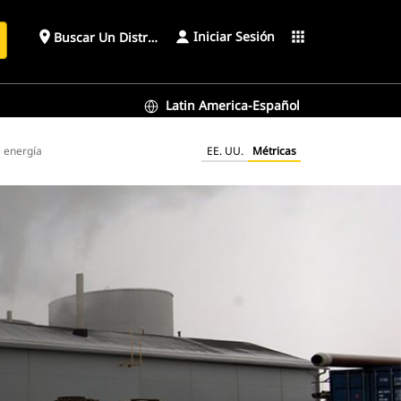
Iniciar Sesión
place
apps
Buscar Un Distribuidor
Latin America-Español
e energía
EE. UU.
Métricas