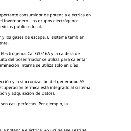
importante consumidor de potencia eléctrica en
el invernadero. Los grupos electrógenos
vicios públicos local.
or y los gases de escape. El sistema también
ente.
 Electrógenos Cat G3516A y la caldera de
ito del posenfriador se utiliza para calentar
uminación interna se utiliza solo en días
ección y la sincronización del generador. AS
 recuperación térmica está integrado al sistema
ión y adquisición de Datos).
son casi perfectas. Por ejemplo, la
a potencia eléctrica, AS Grüne Fee Eesti se