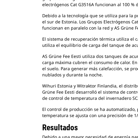
electrógenos Cat G3516A funcionan al 100 % d
Debido a la tecnología que se utiliza para la
el sur de Estonia. Los Grupos Electrógenos Ca
funcionan en paralelo con la red y AS Grüne Fe
El sistema de recuperación térmica utiliza el 
utiliza el equilibrio de carga del tanque de a
AS Grüne Fee Eesti utiliza dos tanques de acu
carga máxima cubren el consumo de calor. En el
el suelo. Para generar más calefacción, se pro
nublados y durante la noche.
Wihuri Estonia y Witraktor Finlandia, el distr
Grüne Fee Eesti desarrolló el sistema de contr
de control de temperatura del invernadero SCA
El control de producción se ha automatizado, p
temperatura se ajusta con una precisión de 1
Resultados
Debido a una mayor necesidad de energía para 