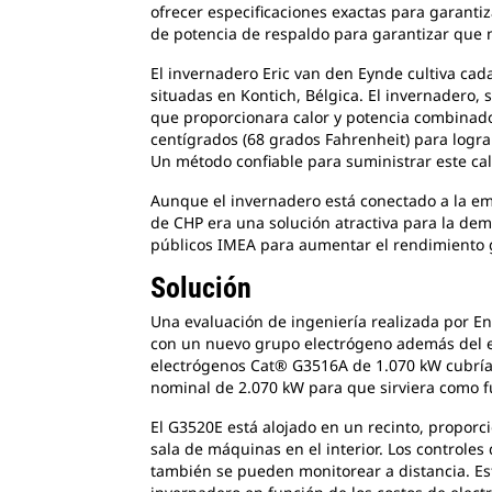
ofrecer especificaciones exactas para garanti
de potencia de respaldo para garantizar que 
El invernadero Eric van den Eynde cultiva ca
situadas en Kontich, Bélgica. El invernadero, 
que proporcionara calor y potencia combinado
centígrados (68 grados Fahrenheit) para logr
Un método confiable para suministrar este calo
Aunque el invernadero está conectado a la emp
de CHP era una solución atractiva para la dem
públicos IMEA para aumentar el rendimiento g
Solución
Una evaluación de ingeniería realizada por En
con un nuevo grupo electrógeno además del e
electrógenos Cat® G3516A de 1.070 kW cubrían
nominal de 2.070 kW para que sirviera como fu
El G3520E está alojado en un recinto, propor
sala de máquinas en el interior. Los controles
también se pueden monitorear a distancia. Es