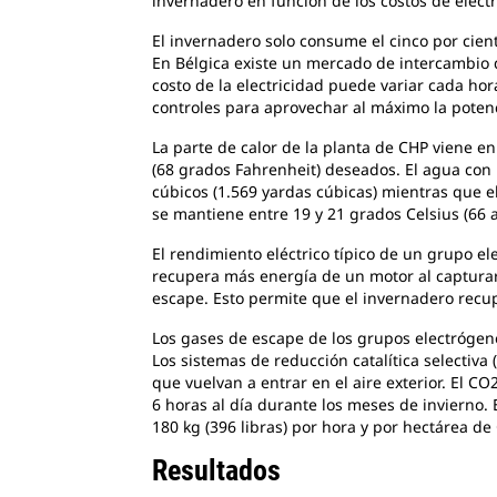
invernadero en función de los costos de elect
El invernadero solo consume el cinco por cient
En Bélgica existe un mercado de intercambio d
costo de la electricidad puede variar cada hor
controles para aprovechar al máximo la potenci
La parte de calor de la planta de CHP viene en
(68 grados Fahrenheit) deseados. El agua con
cúbicos (1.569 yardas cúbicas) mientras que e
se mantiene entre 19 y 21 grados Celsius (66 
El rendimiento eléctrico típico de un grupo e
recupera más energía de un motor al capturar e
escape. Esto permite que el invernadero recu
Los gases de escape de los grupos electróge
Los sistemas de reducción catalítica selectiva
que vuelvan a entrar en el aire exterior. El C
6 horas al día durante los meses de invierno. 
180 kg (396 libras) por hora y por hectárea de 
Resultados