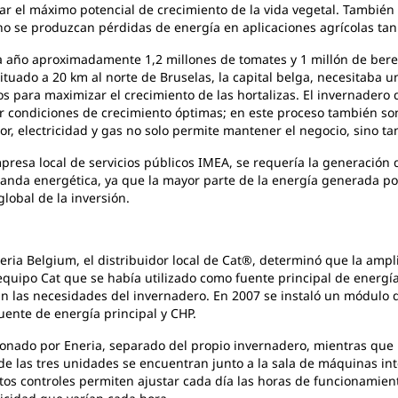
zar el máximo potencial de crecimiento de la vida vegetal. También
no se produzcan pérdidas de energía en aplicaciones agrícolas tan
da año aproximadamente 1,2 millones de tomates y 1 millón de bere
situado a 20 km al norte de Bruselas, la capital belga, necesitaba 
s para maximizar el crecimiento de las hortalizas. El invernade
ar condiciones de crecimiento óptimas; en este proceso también so
r, electricidad y gas no solo permite mantener el negocio, sino ta
resa local de servicios públicos IMEA, se requería la generación
anda energética, ya que la mayor parte de la energía generada pod
lobal de la inversión.
eria Belgium, el distribuidor local de Cat®, determinó que la ampl
quipo Cat que se había utilizado como fuente principal de energí
 las necesidades del invernadero. En 2007 se instaló un módulo 
ente de energía principal y CHP.
cionado por Eneria, separado del propio invernadero, mientras que
 de las tres unidades se encuentran junto a la sala de máquinas in
tos controles permiten ajustar cada día las horas de funcionamien