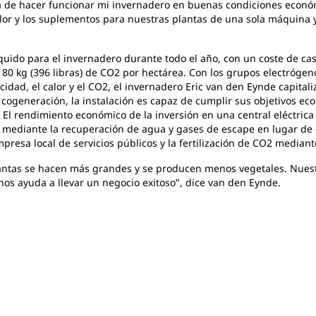
a de hacer funcionar mi invernadero en buenas condiciones económ
alor y los suplementos para nuestras plantas de una sola máquina 
líquido para el invernadero durante todo el año, con un coste de ca
80 kg (396 libras) de CO2 por hectárea. Con los grupos electrógeno
idad, el calor y el CO2, el invernadero Eric van den Eynde capital
de cogeneración, la instalación es capaz de cumplir sus objetivos e
. El rendimiento económico de la inversión en una central eléctric
r mediante la recuperación de agua y gases de escape en lugar de 
presa local de servicios públicos y la fertilización de CO2 mediant
plantas se hacen más grandes y se producen menos vegetales. Nue
nos ayuda a llevar un negocio exitoso", dice van den Eynde.