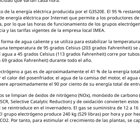
ricidad que varían cada hora.
o de la energía eléctrica producida por el G3520E. El 95 % restant
e energía eléctrica por Internet que permite a los productores de
a, por lo que las horas de funcionamiento de los grupos electrógen
a y las tarifas vigentes de la empresa local IMEA.
 forma de agua caliente y se utiliza para estabilizar la temperatur
 una temperatura de 95 grados Celsius (203 grados Fahrenheit) s
l agua a 45 grados Celsius (113 grados Fahrenheit) corre por tubo
a 69 grados Fahrenheit) durante todo el año.
lectrógeno a gas es de aproximadamente el 41 % de la energía tota
l calor del posenfriador, el agua de la camisa del motor, el agua d
pere aproximadamente el 90 por ciento de su energía total de entr
nos se limpian de óxidos de nitrógeno (NOx), monóxido de carbono
 (SCR, Selective Catalytic Reduction) y de oxidación convierten esto
O2 se reintroduce en el invernadero. El gas se suministra de 12 a 1
El grupo electrógeno produce 240 kg (529 libras) por hora y por he
CO2. Por tanto, para estimular el crecimiento de las plantas, se capt