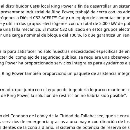
al distribuidor Cat® local Ring Power a fin de desarrollar un sistem
resentante industrial de Ring Power, trabajó de cerca con los admi
ectrógenos a Diésel C32 ACERT™ Cat y un equipo de conmutación pue
e y utiliza dos grupos electrógenos con un total de 2.000 kW de pot
e una falla mecánica. El motor C32 utilizado en estos grupos ele
r una carga nominal de bloque del 100 %, lo que garantiza un ren
llá para satisfacer no solo nuestras necesidades específicas de ene
cter del complejo de seguridad pública, se requiere una observaci
ng Power ha proporcionado servicios integrales para ayudarnos a a
 Ring Power también proporcionó un paquete de asistencia integr
ormado, que junto con el equipo de ingeniería lograron mantener e
e Ring Power, la solución de restricción no habría sido posible".
o del Condado de León y de la Ciudad de Tallahassee, que se enc
os servicios de emergencia gracias a una mayor coordinación de lo
esidentes de la zona a diario. El sistema de potencia de reserva se