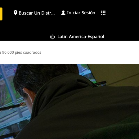
Iniciar Sesión
place
apps
Buscar Un Distribuidor
Latin America-Español
e 90.000 pies cuadrados