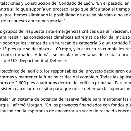
nstalaciones y Construcción del Condado de León. "En el pasado, e
ntre sí, lo que suponía un proceso largo que dificultaba el tiempo
equipos, hemos eliminado la posibilidad de que se pierdan o no se
o de respuesta ante emergencias".
ios grupos de respuesta ante emergencias críticas que allí residen. 
a resistir las condiciones climáticas extremas de Florida, incluso
n soportar los vientos de un huracán de categoría 5 o un tornado 
 15 pies que se desplaza a 100 mph, y la estructura cumple los re
ontra tornados. Además, se instalaron ventanas de cristal a pru
as del U.S. Department of Defense.
itectónico del edificio, los responsables del proyecto decidieron q
ternas y mantener la función crítica del complejo. Todas las aplica
tos de 2.600 pies cuadrados dentro del edificio principal. Para dar
sistema auxiliar en el sitio para que no se detengan las operacio
alar un sistema de potencia de reserva fiable para mantener las 
gía", afirmó Morgan. "En los proyectos financiados con fondos púb
icitación con la esperanza de encontrar un socio de respaldo energ