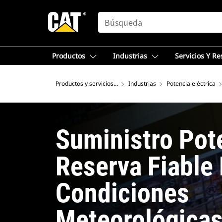
SEARCH
Productos
Industrias
Servicios Y R
Productos y servicios – Norteamérica
Industrias
Potencia eléctrica
Suministro Pot
Reserva Fiable
Condiciones
Meteorológicas