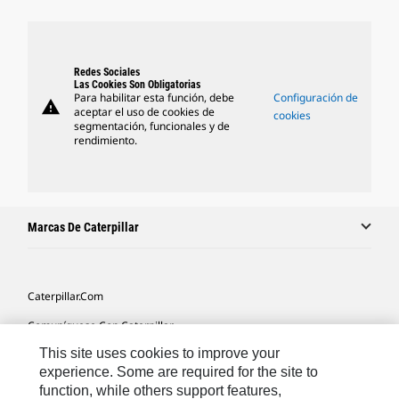
Redes Sociales
Las Cookies Son Obligatorias
Para habilitar esta función, debe
Configuración de
warning
aceptar el uso de cookies de
cookies
segmentación, funcionales y de
rendimiento.
Marcas De Caterpillar
Caterpillar.com
Comuníquese Con Caterpillar
This site uses cookies to improve your
Mis Preferencias De Marketing
experience. Some are required for the site to
Mapa Del Sitio
function, while others support features,