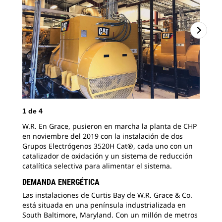
1
de
4
2
d
W.R. En Grace, pusieron en marcha la planta de CHP
Com
en noviembre del 2019 con la instalación de dos
uno
Grupos Electrógenos 3520H Cat®, cada uno con un
alr
catalizador de oxidación y un sistema de reducción
la 
catalítica selectiva para alimentar el sistema.
DEMANDA ENERGÉTICA
Las instalaciones de Curtis Bay de W.R. Grace & Co.
está situada en una península industrializada en
South Baltimore, Maryland. Con un millón de metros