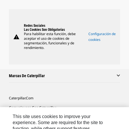
Redes Sociales
Las Cookies Son Obligatorias
Para habilitar esta función, debe
Configuración de
warning
aceptar el uso de cookies de
cookies
segmentación, funcionales y de
rendimiento.
Marcas De Caterpillar
Caterpillar.com
Comuníquese Con Caterpillar
This site uses cookies to improve your
Mis Preferencias De Marketing
experience. Some are required for the site to
Mapa Del Sitio
function, while others support features,