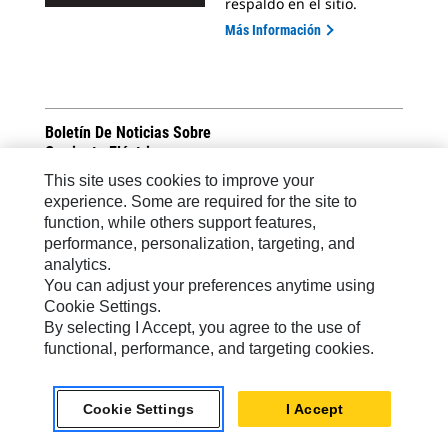
respaldo en el sitio.
Más Información
Boletín De Noticias Sobre
Corriente Eléctrica
This site uses cookies to improve your
Regístrese para conocer
las últimas novedades
experience. Some are required for the site to
sobre productos Cat y
function, while others support features,
temas de la industria que
performance, personalization, targeting, and
están enfocados en
ayudarlo a aprovechar al
analytics.
máximo su inversión.
You can adjust your preferences anytime using
Registrarse
Cookie Settings.
By selecting I Accept, you agree to the use of
functional, performance, and targeting cookies.
Novedades Sobre Corriente Eléctrica
Cookie Settings
I Accept
Lea las últimas noticias de