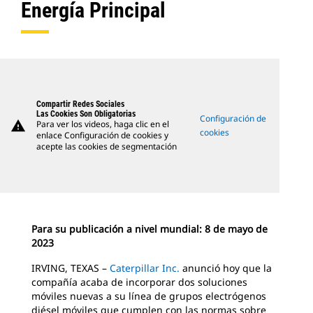
Energía Principal
Compartir Redes Sociales
Las Cookies Son Obligatorias
Configuración de
warning
Para ver los videos, haga clic en el
cookies
enlace Configuración de cookies y
acepte las cookies de segmentación
Para su publicación a nivel mundial: 8 de mayo de
2023
IRVING, TEXAS –
Caterpillar Inc.
anunció hoy que la
compañía acaba de incorporar dos soluciones
móviles nuevas a su línea de grupos electrógenos
diésel móviles que cumplen con las normas sobre