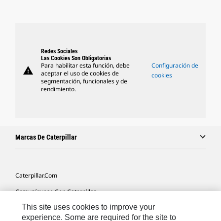
Redes Sociales
Las Cookies Son Obligatorias
Para habilitar esta función, debe
Configuración de
warning
aceptar el uso de cookies de
cookies
segmentación, funcionales y de
rendimiento.
Marcas De Caterpillar
Caterpillar.com
Comuníquese Con Caterpillar
This site uses cookies to improve your
Mis Preferencias De Marketing
experience. Some are required for the site to