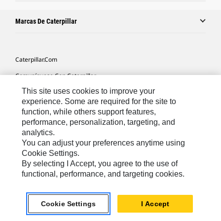
Marcas De Caterpillar
Caterpillar.com
Comuníquese Con Caterpillar
This site uses cookies to improve your
Mis Preferencias De Marketing
experience. Some are required for the site to
Mapa Del Sitio
function, while others support features,
performance, personalization, targeting, and
Cookie Settings
analytics.
Avisos Legales
You can adjust your preferences anytime using
Cookie Settings.
Privacidad
By selecting I Accept, you agree to the use of
functional, performance, and targeting cookies.
Latin America -
© 2026 Caterpillar. Todos los derechos
Español
reservados.
Cookie Settings
I Accept