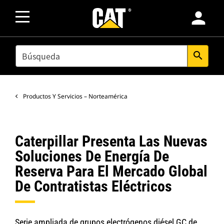
person
SEARCH
search
Productos Y Servicios – Norteamérica
Caterpillar Presenta Las Nuevas
Soluciones De Energía De
Reserva Para El Mercado Global
De Contratistas Eléctricos
Serie ampliada de grupos electrógenos diésel GC de