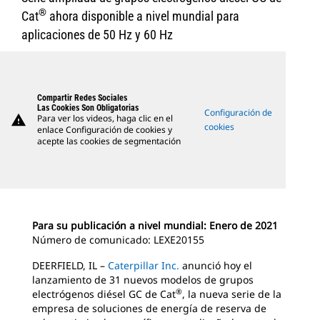
®
Cat
ahora disponible a nivel mundial para
aplicaciones de 50 Hz y 60 Hz
Compartir Redes Sociales
Las Cookies Son Obligatorias
Configuración de
warning
Para ver los videos, haga clic en el
cookies
enlace Configuración de cookies y
acepte las cookies de segmentación
Para su publicación a nivel mundial: Enero de 2021
Número de comunicado: LEXE20155
DEERFIELD, IL –
Caterpillar Inc.
anunció hoy el
lanzamiento de 31 nuevos modelos de grupos
®
electrógenos diésel GC de Cat
, la nueva serie de la
empresa de soluciones de energía de reserva de