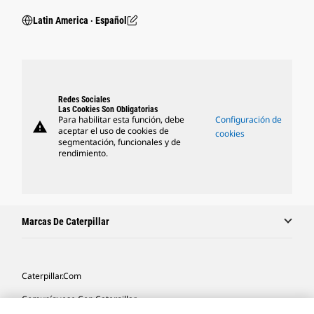
Latin America ‧ Español
Redes Sociales
Las Cookies Son Obligatorias
Para habilitar esta función, debe
Configuración de
warning
aceptar el uso de cookies de
cookies
segmentación, funcionales y de
rendimiento.
Marcas De Caterpillar
Caterpillar.com
Comuníquese Con Caterpillar