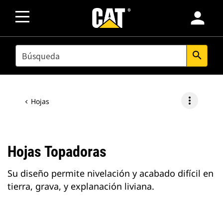
person
SEARCH
search
more_vert
Hojas
Hojas Topadoras
Su diseño permite nivelación y acabado difícil en
tierra, grava, y explanación liviana.