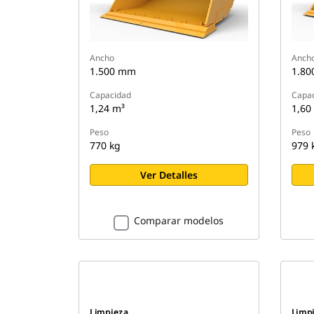
Ancho
Anch
1.500 mm
1.8
Capacidad
Capa
1,24 m³
1,60
Peso
Peso
770 kg
979 
Ver Detalles
Comparar modelos
Limpieza
Limp