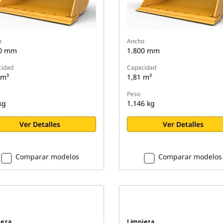
o
Ancho
00 mm
1.800 mm
cidad
Capacidad
 m³
1,81 m³
Peso
kg
1.146 kg
Ver Detalles
Ver Detalles
Comparar modelos
Comparar modelos
ieza
Limpieza