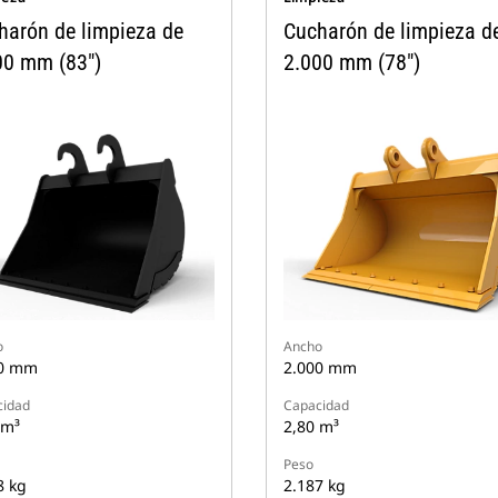
harón de limpieza de
Cucharón de limpieza d
00 mm (83")
2.000 mm (78")
o
Ancho
00 mm
2.000 mm
cidad
Capacidad
 m³
2,80 m³
Peso
8 kg
2.187 kg