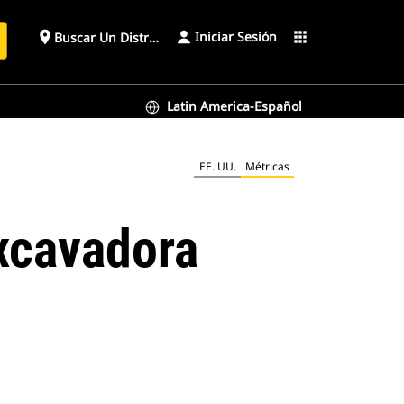
Iniciar Sesión
place
apps
Buscar Un Distribuidor
Latin America-Español
EE. UU.
Métricas
xcavadora