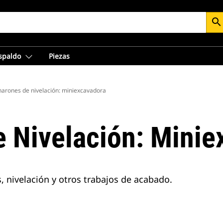
search
espaldo
Piezas
arones de nivelación: miniexcavadora
 Nivelación: Minie
s, nivelación y otros trabajos de acabado.