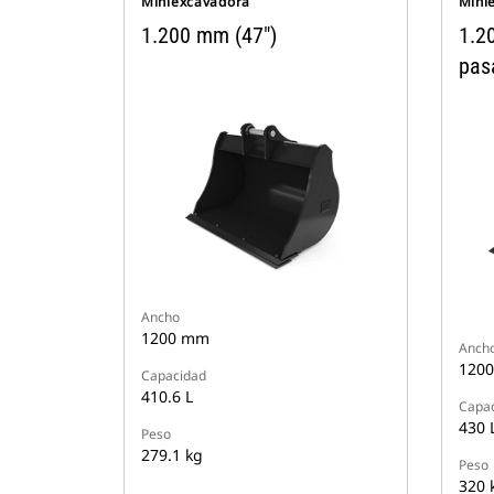
Miniexcavadora
Mini
1.200 mm (47")
1.2
pas
Ancho
1200 mm
Anch
120
Capacidad
410.6 L
Capa
430 
Peso
279.1 kg
Peso
320 