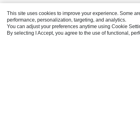
This site uses cookies to improve your experience. Some are r
performance, personalization, targeting, and analytics.
Latin America ‧ Español
You can adjust your preferences anytime using Cookie Setti
By selecting I Accept, you agree to the use of functional, pe
Marcas De Caterpillar
Cat
Cat Lift Trucks
Cat Financial
Anchor
Cat Reman
AsiaTrak
Cat Rentals
FG Wilson