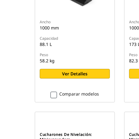
Ancho
Anch
1000 mm
100
Capacidad
Capa
88.1 L
173 
Peso
Peso
58.2 kg
82.3
Ver Detalles
Comparar modelos
Cucharones De Nivelación:
Cuch