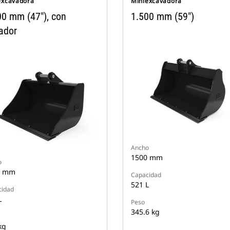
excavadora
Miniexcavadora
00 mm (47"), con
1.500 mm (59")
ador
Ancho
1500 mm
o
0 mm
Capacidad
521 L
cidad
L
Peso
345.6 kg
kg