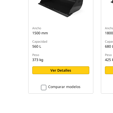
Ancho
Anch
1500 mm
180
Capacidad
Capa
560 L
680 
Peso
Peso
373 kg
425 
Ver Detalles
Comparar modelos