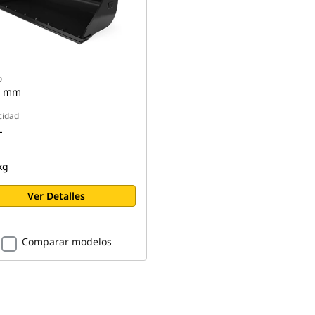
o
0 mm
cidad
L
kg
Ver Detalles
Comparar modelos