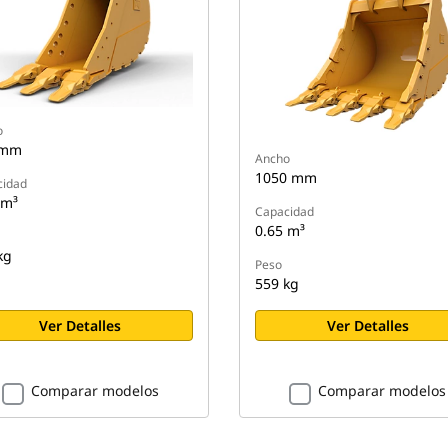
o
 mm
Ancho
1050 mm
cidad
 m³
Capacidad
0.65 m³
kg
Peso
559 kg
Ver Detalles
Ver Detalles
Comparar modelos
Comparar modelos