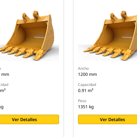
o
Ancho
0 mm
1200 mm
cidad
Capacidad
 m³
0.91 m³
Peso
kg
1351 kg
Ver Detalles
Ver Detalles