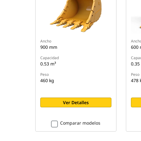
Ancho
Anch
900 mm
600
Capacidad
Capa
0.53 m³
0.35
Peso
Peso
460 kg
478 
Ver Detalles
Comparar modelos