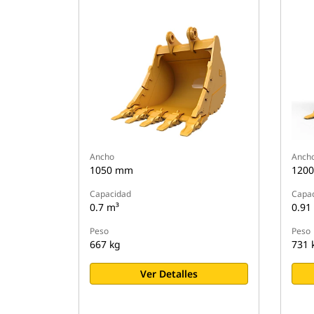
Ancho
Anch
1050 mm
120
Capacidad
Capa
0.7 m³
0.91
Peso
Peso
667 kg
731 
Ver Detalles