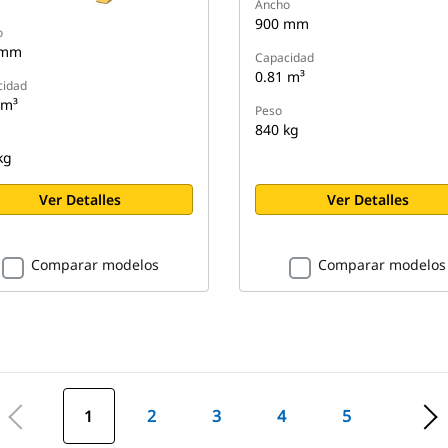
Ancho
900 mm
o
 mm
Capacidad
0.81 m³
cidad
 m³
Peso
840 kg
kg
Ver Detalles
Ver Detalles
Comparar modelos
Comparar modelos
1
2
3
4
5