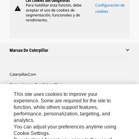
Las Cookies Son Obligatorias
Para habilitar esta función, debe
Configuración de
warning
aceptar el uso de cookies de
cookies
segmentación, funcionales y de
rendimiento.
Marcas De Caterpillar
Caterpillar.com
Comuníquese Con Caterpillar
This site uses cookies to improve your
Mis Preferencias De Marketing
experience. Some are required for the site to
Mapa Del Sitio
function, while others support features,
performance, personalization, targeting, and
Cookie Settings
analytics.
Avisos Legales
You can adjust your preferences anytime using
Cookie Settings.
Privacidad