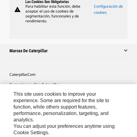
Las Cookies Son Obligatorias
Para habilitar esta función, debe
Configuración de
warning
aceptar el uso de cookies de
cookies
segmentación, funcionales y de
rendimiento.
Marcas De Caterpillar
Caterpillar.com
Comuníquese Con Caterpillar
This site uses cookies to improve your
Mis Preferencias De Marketing
experience. Some are required for the site to
Mapa Del Sitio
function, while others support features,
performance, personalization, targeting, and
Cookie Settings
analytics.
Avisos Legales
You can adjust your preferences anytime using
Cookie Settings.
Privacidad