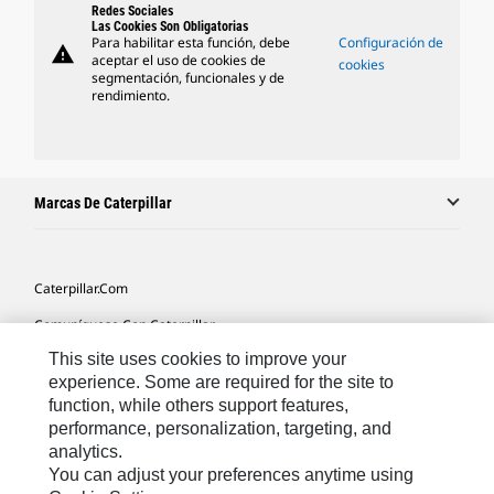
Redes Sociales
Las Cookies Son Obligatorias
Para habilitar esta función, debe
Configuración de
warning
aceptar el uso de cookies de
cookies
segmentación, funcionales y de
rendimiento.
Marcas De Caterpillar
Caterpillar.com
Comuníquese Con Caterpillar
This site uses cookies to improve your
Mis Preferencias De Marketing
experience. Some are required for the site to
Mapa Del Sitio
function, while others support features,
performance, personalization, targeting, and
Cookie Settings
analytics.
Avisos Legales
You can adjust your preferences anytime using