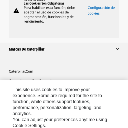
Las Cookies Son Obligatorias
Para habilitar esta función, debe
Configuración de
warning
aceptar el uso de cookies de
cookies
segmentación, funcionales y de
rendimiento.
Marcas De Caterpillar
Caterpillar.com
Comuníquese Con Caterpillar
This site uses cookies to improve your
Mis Preferencias De Marketing
experience. Some are required for the site to
Mapa Del Sitio
function, while others support features,
performance, personalization, targeting, and
Cookie Settings
analytics.
Avisos Legales
You can adjust your preferences anytime using
Cookie Settings.
Privacidad