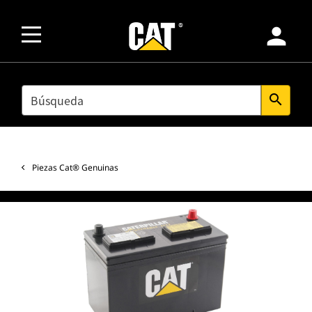
person
SEARCH
search
Piezas Cat® Genuinas