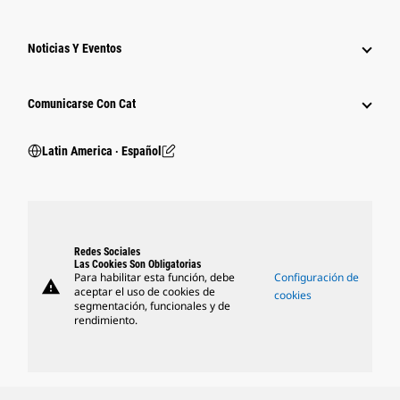
Noticias Y Eventos
Comunicarse Con Cat
Latin America ‧ Español
Redes Sociales
Las Cookies Son Obligatorias
Para habilitar esta función, debe
Configuración de
warning
aceptar el uso de cookies de
cookies
segmentación, funcionales y de
rendimiento.