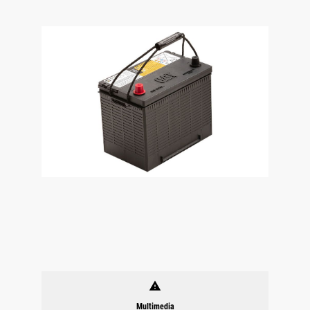
warning
Multimedia