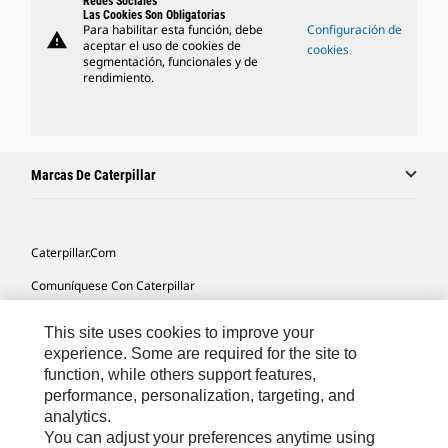
Redes Sociales
Las Cookies Son Obligatorias
Para habilitar esta función, debe
Configuración de
warning
aceptar el uso de cookies de
cookies
segmentación, funcionales y de
rendimiento.
Marcas De Caterpillar
Caterpillar.com
Comuníquese Con Caterpillar
Mis Preferencias De Marketing
This site uses cookies to improve your
Mapa Del Sitio
experience. Some are required for the site to
function, while others support features,
Cookie Settings
performance, personalization, targeting, and
analytics.
Avisos Legales
You can adjust your preferences anytime using