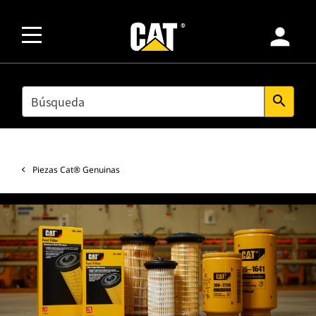
person
SEARCH
search
Piezas Cat® Genuinas